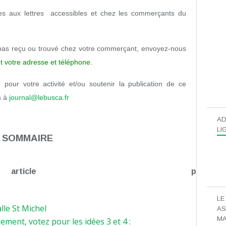
ttres aux lettres accessibles et chez les commerçants du
pas reçu ou trouvé chez votre commerçant, envoyez-nous
t votre adresse et téléphone.
our votre activité et/ou soutenir la publication de ce
s à
journal@lebusca.fr
AD
LI
SOMMAIRE
article
page
2
LE
lle St Michel
3
AS
MA
ent, votez pour les idées 3 et 4 :
3