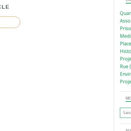
CLE
Quar
Asso
Pris
Medi
Plac
Hist
Proj
Rue
(
Envi
Proj
NE
SU