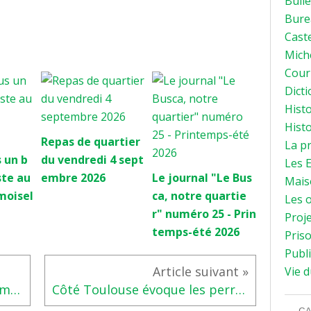
Bulle
Bure
Caste
Mich
Courr
Dicti
Histo
Histo
Repas de quartier
La p
 un b
du vendredi 4 sept
Les E
ste au
embre 2026
Le journal "Le Bus
Mais
moisel
ca, notre quartie
Les o
r" numéro 25 - Prin
Proje
temps-été 2026
Priso
Publi
Vie d
Prison St Michel : ping-pong médiatique
Côté Toulouse évoque les perruches du Busca
CA