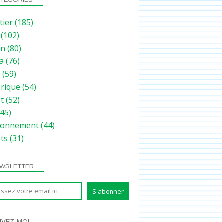
tier
(185)
(102)
on
(80)
a
(76)
e
(59)
orique
(54)
et
(52)
45)
ronnement
(44)
ets
(31)
WSLETTER
IVEZ-MOI