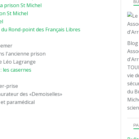
B
a prison St Michel
4
son St Michel
5
el
5
 du Rond-point des Français Libres
6
6
Blog 
ynemer
7
Assoc
ans l'ancienne prison
8
d'Arr
ue Léo Lagrange
8
TOUL
: les casernes
10
vie d
12 & 13
sécur
er-prise
14
du Bu
staurateur des «Demoiselles»
15
Mich
 et paramédical
16
scien
PA