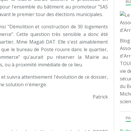
B
e pour l'ensemble du bâtiment au promoteur "SAS
 avant le premier tour des élections municipales.
insi "Démolition et construction de 30 logements
erce". Cette question très sensible a donc été
Blog 
uartier, Mme Magali DAT. Elle s'est aimablement
Assoc
que le bureau de Poste rouvre dans le quartier,
d'Arr
ommerce" qu'aurait pu réserver la Mairie au
TOUL
, ou à proximité immédiate de ce lieu.
vie d
 et suivra attentivement l'évolution de ce dossier,
sécur
une solution n'émerge.
du Bu
Mich
Patrick
scien
PA