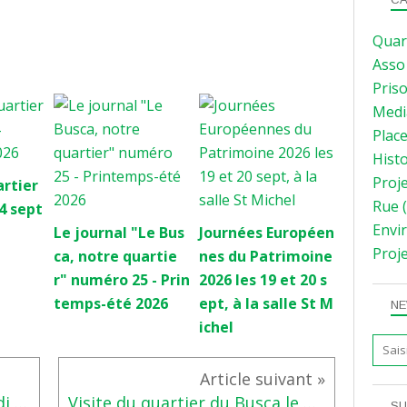
Quar
Asso
Pris
Medi
Plac
Hist
Proj
rtier
Rue
(
4 sept
Envi
Le journal "Le Bus
Journées Européen
Proj
ca, notre quartie
nes du Patrimoine
r" numéro 25 - Prin
2026 les 19 et 20 s
temps-été 2026
ept, à la salle St M
NE
ichel
Repas de quartier du vendredi 4 septembre 2026
Visite du quartier du Busca le dimanche 20 septembre 2026
SU