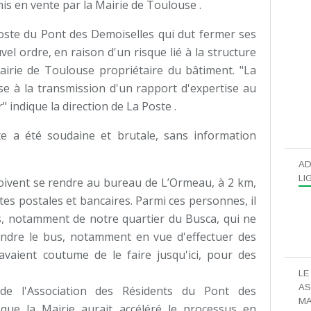
is en vente par la Mairie de Toulouse .
 Poste du Pont des Demoiselles qui dut fermer ses
vel ordre, en raison d'un risque lié à la structure
airie de Toulouse propriétaire du bâtiment. "La
e à la transmission d'un rapport d'expertise au
r" indique la direction de La Poste .
 a été soudaine et brutale, sans information
AD
LI
oivent se rendre au bureau de L’Ormeau, à 2 km,
es postales et bancaires. Parmi ces personnes, il
, notamment de notre quartier du Busca, qui ne
ndre le bus, notamment en vue d'effectuer des
avaient coutume de le faire jusqu'ici, pour des
LE
AS
de l'Association des Résidents du Pont des
MA
 que la Mairie aurait accéléré le processus en