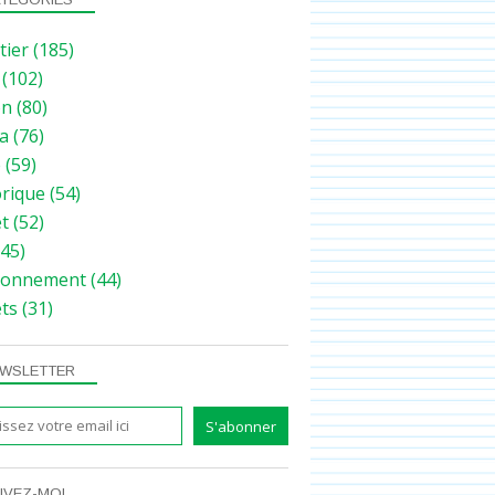
tier
(185)
(102)
on
(80)
a
(76)
e
(59)
orique
(54)
et
(52)
45)
ronnement
(44)
ets
(31)
WSLETTER
IVEZ-MOI