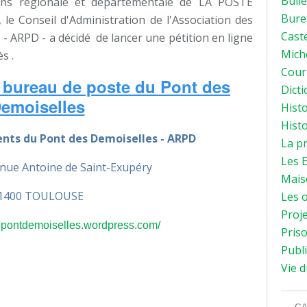
Bulle
ions régionale et départementale de LA POSTE
Bure
, le Conseil d'Administration de l'Association des
Caste
- ARPD - a décidé de lancer une pétition en ligne
Mich
s .
Courr
 bureau de poste du Pont des
Dicti
emoiselles
Histo
Histo
ents du Pont des Demoiselles - ARPD
La p
Les E
enue Antoine de Saint-Exupéry
Mais
1400 TOULOUSE
Les o
Proje
onpontdemoiselles.wordpress.com/
Priso
Publi
Vie d
CA