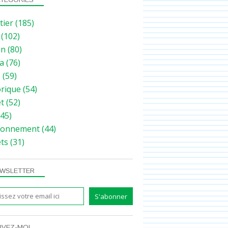
tier
(185)
(102)
on
(80)
a
(76)
e
(59)
orique
(54)
et
(52)
45)
ronnement
(44)
ets
(31)
WSLETTER
IVEZ-MOI