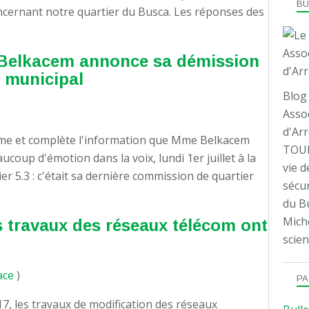
B
ncernant notre quartier du Busca. Les réponses des
 Belkacem annonce sa démission
l municipal
Blog 
Assoc
d'Arr
irme et complète l'information que Mme Belkacem
TOUL
coup d'émotion dans la voix, lundi 1er juillet à la
vie d
er 5.3 : c'était sa dernière commission de quartier
sécur
du Bu
Mich
s travaux des réseaux télécom ont
scien
ace
)
PA
7, les travaux de modification des réseaux