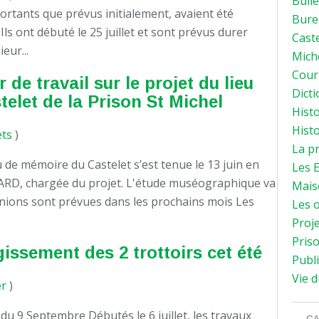
Bulle
rtants que prévus initialement, avaient été
Bure
ls ont débuté le 25 juillet et sont prévus durer
Caste
eur...
Mich
Courr
r de travail sur le projet du lieu
Dicti
elet de la Prison St Michel
Histo
Histo
ets
)
La p
ieu de mémoire du Castelet s’est tenue le 13 juin en
Les E
ARD, chargée du projet. L'étude muséographique va
Mais
unions sont prévues dans les prochains mois Les
Les o
Proje
Priso
issement des 2 trottoirs cet été
Publi
Vie d
er
)
du 9 Septembre Débutés le 6 juillet, les travaux
CA