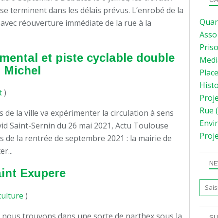
 se terminent dans les délais prévus. L’enrobé de la
Quar
t avec réouverture immédiate de la rue à la
Asso
Pris
mental et piste cyclable double
Medi
 Michel
Plac
Hist
t
)
Proj
Rue
(
de la ville va expérimenter la circulation à sens
Envi
vid Saint-Sernin du 26 mai 2021, Actu Toulouse
Proj
 de la rentrée de septembre 2021 : la mairie de
r...
NE
Saint Exupere
culture
)
us nous trouvons dans une sorte de narthex sous la
SU