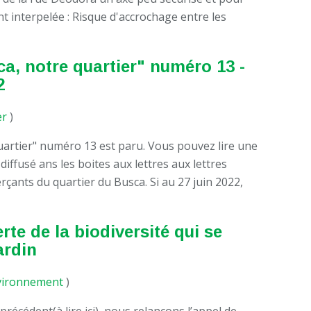
nt interpelée : Risque d'accrochage entre les
ca, notre quartier" numéro 13 -
2
er
)
uartier" numéro 13 est paru. Vous pouvez lire une
 diffusé ans les boites aux lettres aux lettres
rçants du quartier du Busca. Si au 27 juin 2022,
rte de la biodiversité qui se
ardin
vironnement
)
précédent(à lire ici), nous relançons l’appel de