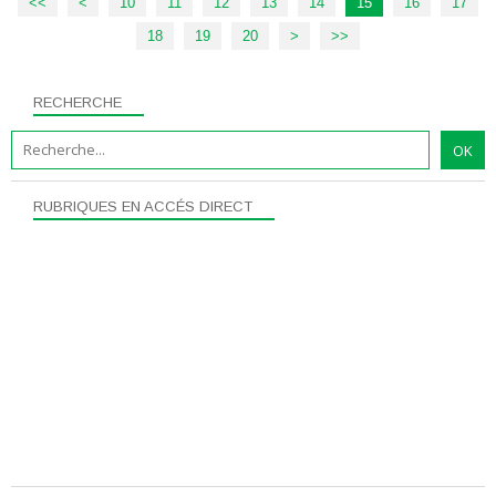
<<
<
10
11
12
13
14
15
16
17
18
19
20
30
40
50
>
>>
RECHERCHE
RUBRIQUES EN ACCÉS DIRECT