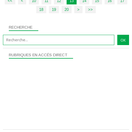
<<
<
10
11
12
13
14
15
16
17
18
19
20
30
40
50
>
>>
RECHERCHE
RUBRIQUES EN ACCÉS DIRECT