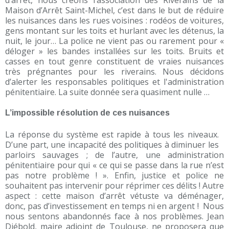
d’arrêt, nous créons l’association des Riverains de la
Maison d’Arrêt Saint-Michel, c’est dans le but de réduire
les nuisances dans les rues voisines : rodéos de voitures,
gens montant sur les toits et hurlant avec les détenus, la
nuit, le jour… La police ne vient pas ou rarement pour «
déloger » les bandes installées sur les toits. Bruits et
casses en tout genre constituent de vraies nuisances
très prégnantes pour les riverains. Nous décidons
d’alerter les responsables politiques et l'administration
pénitentiaire. La suite donnée sera quasiment nulle …
L’impossible résolution de ces nuisances
La réponse du système est rapide à tous les niveaux.
D’une part, une incapacité des politiques à diminuer les
parloirs sauvages ; de l’autre, une administration
pénitentiaire pour qui « ce qui se passe dans la rue n’est
pas notre problème ! ». Enfin, justice et police ne
souhaitent pas intervenir pour réprimer ces délits ! Autre
aspect : cette maison d’arrêt vétuste va déménager,
donc, pas d’investissement en temps ni en argent ! Nous
nous sentons abandonnés face à nos problèmes. Jean
Diébold, maire adjoint de Toulouse, ne proposera que