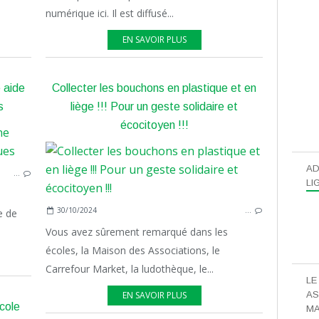
numérique ici. Il est diffusé...
EN SAVOIR PLUS
 aide
Collecter les bouchons en plastique et en
s
liège !!! Pour un geste solidaire et
écocitoyen !!!
AD
…
LI
e
30/10/2024
…
e de
Vous avez sûrement remarqué dans les
écoles, la Maison des Associations, le
Carrefour Market, la ludothèque, le...
LE
EN SAVOIR PLUS
AS
cole
MA