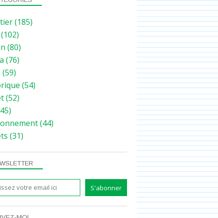
tier
(185)
(102)
on
(80)
a
(76)
e
(59)
orique
(54)
et
(52)
45)
ronnement
(44)
ets
(31)
WSLETTER
IVEZ-MOI