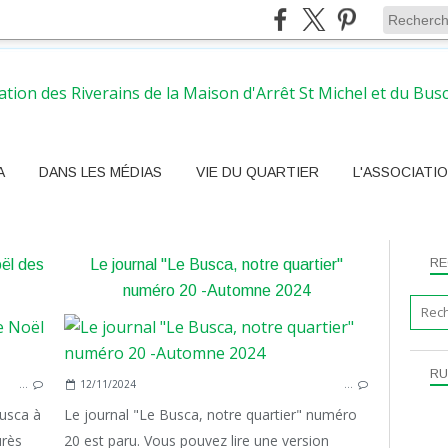
A
DANS LES MÉDIAS
VIE DU QUARTIER
L'ASSOCIATI
RE
ël des
Le journal "Le Busca, notre quartier"
numéro 20 -Automne 2024
RU
…
12/11/2024
…
Busca à
Le journal "Le Busca, notre quartier" numéro
urès
20 est paru. Vous pouvez lire une version