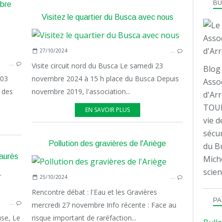
B
mbre
Visitez le quartier du Busca avec nous
QUARTIER
27/10/2024
…
…
Visite circuit nord du Busca Le samedi 23
Blog 
 03
novembre 2024 à 15 h place du Busca Depuis
Assoc
 des
novembre 2019, l'association...
d'Arr
TOUL
EN SAVOIR PLUS
vie d
sécur
Pollution des gravières de l'Ariège
du Bu
aurès
Mich
scien
25/10/2024
…
QUARTIER
Rencontre débat : l'Eau et les Gravières
PA
…
mercredi 27 novembre Info récente : Face au
use, Le
risque important de raréfaction...