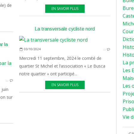
Bulle
ole) de
Bure
EN SAVOIR PLUS
Caste
Mich
La transversale cycliste nord
Courr
Dicti
r la
Histo
03/10/2024
…
Histo
Mercredi 11 septembre, 2024 le comité de
La p
quartier St Michel et l’association « Le Busca
ENVIRONNEMENT
Les E
notre quartier » ont participé...
PROJET
Mais
…
QUARTIER
EN SAVOIR PLUS
Les o
 juin
Proje
ion sur
Priso
Publi
Vie d
CA