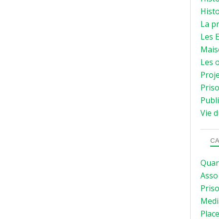
Histo
La p
Les E
Mais
Les o
Proje
Priso
Publi
Vie d
CA
Quar
Asso
Pris
Medi
Plac