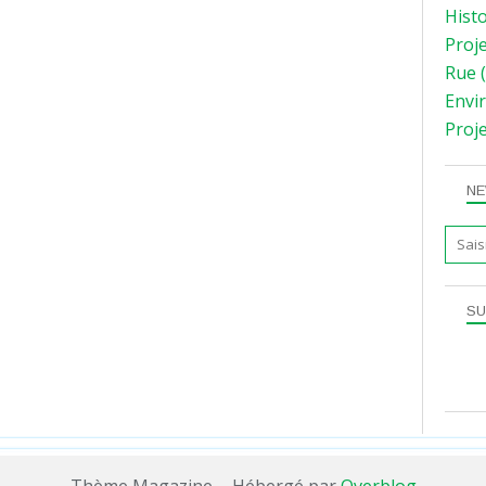
Hist
Proj
Rue
(
Envi
Proj
NE
SU