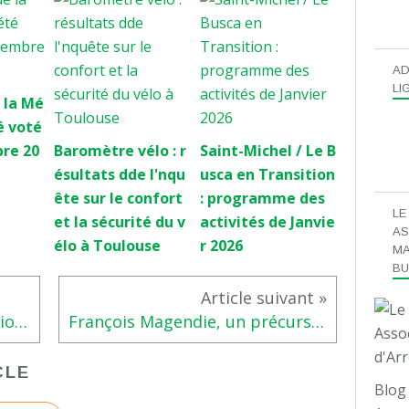
AD
LI
 la Mé
é voté
bre 20
Baromètre vélo : r
Saint-Michel / Le B
ésultats dde l'nqu
usca en Transition
ête sur le confort
: programme des
LE
et la sécurité du v
activités de Janvie
AS
élo à Toulouse
r 2026
MA
B
Ouverture de la Cité Internationale de Université de Toulouse - CIUT -
François Magendie, un précurseur !
CLE
Blog 