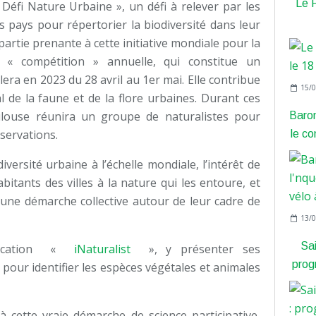
Le P
Défi Nature Urbaine », un défi à relever par les
 pays pour répertorier la biodiversité dans leur
artie prenante à cette initiative mondiale pour la
 « compétition » annuelle, qui constitue un
era en 2023 du 28 avril au 1er mai. Elle contribue
15/0
l de la faune et de la flore urbaines. Durant ces
louse réunira un groupe de naturalistes pour
Barom
servations.
le co
versité urbaine à l’échelle mondiale, l’intérêt de
bitants des villes à la nature qui les entoure, et
s une démarche collective autour de leur cadre de
13/0
Sai
pplication «
iNaturalist
», y présenter ses
prog
e pour identifier les espèces végétales et animales
 à cette vraie démarche de science participative,