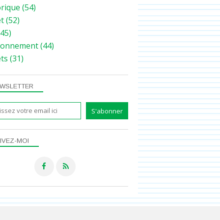
orique
(54)
et
(52)
45)
ronnement
(44)
ets
(31)
WSLETTER
IVEZ-MOI