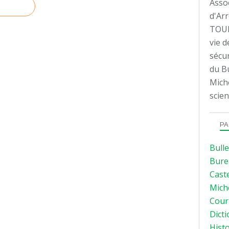
Assoc
d'Arr
TOUL
vie d
sécur
du Bu
Mich
scien
PA
Bulle
Bure
Caste
Mich
Courr
Dicti
Histo