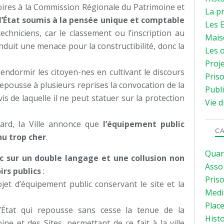
ires à la Commission Régionale du Patrimoine et
La p
ni l’État soumis à la pensée unique et comptable
Les E
echniciens, car le classement ou l’inscription au
Mais
duit une menace pour la constructibilité, donc la
Les o
Proje
 endormir les citoyen-nes en cultivant le discours
Priso
repousse à plusieurs reprises la convocation de la
Publi
s de laquelle il ne peut statuer sur la protection
Vie d
ard, la Ville annonce que
l’équipement public
CA
nu trop cher
.
Quar
c sur un double langage et une collusion non
Asso
rs publics
:
Pris
ojet d’équipement public conservant le site et la
Medi
Plac
 l’État qui repousse sans cesse la tenue de la
Hist
e et des Sites, permettant de ce fait à la ville