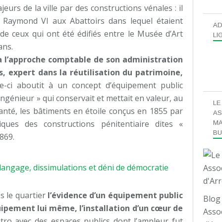
eurs de la ville par des constructions vénales : il
n Raymond VI aux Abattoirs dans lequel étaient
AD
de ceux qui ont été édifiés entre le Musée d’Art
LI
ans.
aya l’approche comptable de son administration
 expert dans la réutilisation du patrimoine,
lle-ci aboutit à un concept d’équipement public
l’ingénieur » qui conservait et mettait en valeur, au
LE
lanté, les bâtiments en étoile conçus en 1855 par
AS
tiques des constructions pénitentiaire dites «
MA
B
869.
s le quartier
l’évidence d’un équipement public
Blog 
uipement lui même, l’installation d’un cœur de
Assoc
étro avec des espaces publics dont l’ampleur fut