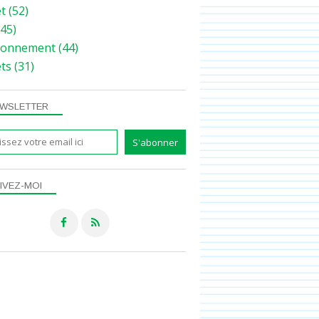
et
(52)
45)
ronnement
(44)
ets
(31)
WSLETTER
IVEZ-MOI