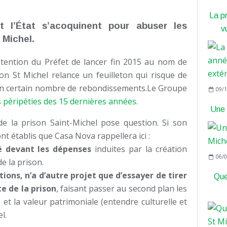
La p
 l’État s’acoquinent pour abuser les
v
 Michel.
intention du Préfet de lancer fin 2015 au nom de
ison St Michel relance un feuilleton qui risque de
un certain nombre de rebondissements.Le Groupe
09/1
s péripéties des 15 dernières années
.
Une c
de la prison Saint-Michel pose question. Si son
ont établis que Casa Nova rappellera ici :
lé devant les dépenses
induites par la création
06/0
e la prison.
tions, n’a d’autre projet que d’essayer de tirer
Quel
e de la prison
, faisant passer au second plan les
 et la valeur patrimoniale (entendre culturelle et
l.