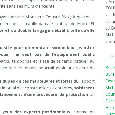
d'Arr
site sans ses murs d’enceinte.
TOUL
vie d
e ayant amené Monsieur Douste-Blazy à quitter la
sécur
udenc qui s’installe dans le fauteuil de Maire.
Et
du Bu
ité et du double langage s’établit telle qu’elle
Mich
scien
 du site pour un montant symbolique Jean-Luc
vouer, ne veut pas de l’équipement public
PA
rds, temporise et laisse de ce fait s’installer au
Bulle
l’idée que ce terrain pourrait avoir une valeur du
Bure
Caste
pas dupes de ces manœuvres
et fortes du rapport
Mich
trimonial des constructions existantes,
saisissent
Courr
 lancement d’une procédure de protection
au
Dicti
Histo
x yeux des experts patrimoniaux
, comme en
Histo