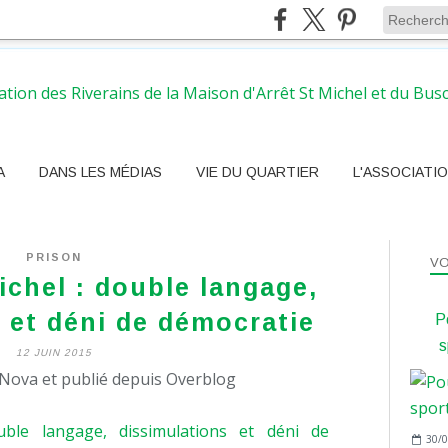
A
DANS LES MÉDIAS
VIE DU QUARTIER
L'ASSOCIATI
PRISON
VO
ichel : double langage,
 et déni de démocratie
Po
s
12 JUIN 2015
Nova et publié depuis Overblog
30/0