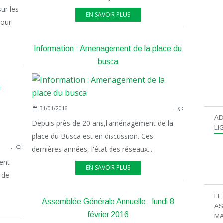
ur les
EN SAVOIR PLUS
pour
Information : Amenagement de la place du
busca
e
31/01/2016
…
AD
Depuis près de 20 ans,l'aménagement de la
MEDIA
LI
place du Busca est en discussion. Ces
…
dernières années, l'état des réseaux...
ient
EN SAVOIR PLUS
x de
LE
Assemblée Générale Annuelle : lundi 8
AS
février 2016
MA