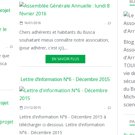
B
projet
16/01/2016
…
Chers adhérents et habitants du Busca
PLACE
souhaitant mieux connaître notre association,
Blog 
…
(pour adhérer, c'est içi),...
Assoc
é que
d'Arr
EN SAVOIR PLUS
usca
TOUL
vie d
Lettre d'information N°6 - Décembre 2015
sécur
du Bu
Mich
rojet
scien
21/12/2015
…
Lettre d'information N°6 - Décembre 2015 à
PA
télécharger ci-dessous. Lettre d'information
PRISON
N°6 - Décembre 2015
ASSO