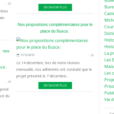
Bulle
…
Bure
EN SAVOIR PLUS
ntion
Caste
ain
Mich
Nos propositions complémentaires pour le
Courr
place du Busca :
Dicti
Histo
Histo
: nos
La p
17/12/2015
…
Les E
Le 14 décembre, lors de notre réunion
Mais
mensuelle, nos adhérents ont constaté que le
PLACE
Les o
projet présenté le 7 décembre...
Proje
…
EN SAVOIR PLUS
Priso
spond
Publi
ace du
Vie d
CA