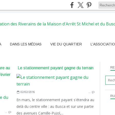
A
DANS LES MÉDIAS
VIE DU QUARTIER
L'ASSOCIATI
RE
ure au
Le stationnement payant gagne du terrain
évrier
02/02/2016
…
QUARTIER
RU
En mars, le stationnement payant s'étendra au
delà du centre ville : au Busca et sur une partie
…
des avenues Camille-Pujol,...