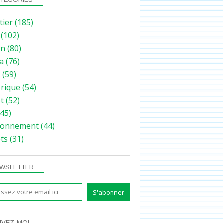
tier
(185)
(102)
on
(80)
a
(76)
e
(59)
orique
(54)
et
(52)
45)
ronnement
(44)
ets
(31)
WSLETTER
IVEZ-MOI