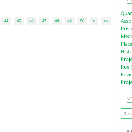
Quar
Asso
44
45
46
47
48
49
50
>
>>
Pris
Medi
Plac
Hist
Proj
Rue
(
Envi
Proj
NE
SU