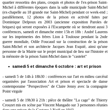
quartier ressortira des plans, croquis et photos de l'ex-prison Saint-
Michel à différentes époques dans la salle municipale Saint-Michel
(ex-chapelle au 18 grande rue Saint-Michel) pendant ce week-end ;
parallèlement, 12 photos de la prison en activité faites par
Dominique Delpoux en 2003 (ancienne exposition Paroles de
briques) qui seront exposées à l'Escampette où se tiendront aussi 3
conférences, samedi et dimanche entre 15h et 18h : André Laurens
sur les imprimeries des frères Lion à Toulouse pendant la 2nde
guerre mondiale, Odile Foucaud sur la construction de la prison
Saint-Michel et son architecte Jacques Jean Esquié, ainsi qu'une
personne de la Mairie sur le projet municipal de lieu sur l'histoire et
la mémoire de la prison Saint-Michel dans le "castelet"
samedi 5 et dimanche 6 octobre : art et prison
- samedi 5 de 14h à 18h30 : conférences sur l'art en milieu carcéral
organisées par l'association Art et prison et spectacle de danse
contemporaine "Perspectives" de Claire Jenny avec la compagnie
Point virgule
- samedi 5 de 19h30 à 21h : pièce de théâtre "La cage" de Thierry
Crouzet mis en scène par Vincent Mangado sur 3 personnes réunies
dans une prison de la Gestapo à Noël en 1943