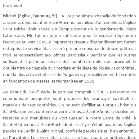
Parlement.
Michel (église, faubourg St)
- A l'origine simple chapelle de fondation
ancienne, dépendant de Saint-Etienne, au milieu d'un cimetière. L’église
Saint-Michel était située sur l'emplacement de la gendarmerie, place
Lafourcade. Elle fut un jour insuffisante pour le service religieux du
faubourg et, vers 1545, d'importants travaux d'agrandissement furent
entrepris. Le service était assuré par une consorce de douze prêtres :
trois se consacraient aux offices paroissiaux pendant que les autres
suffisaient à peine au service des nombreux obits que procurait le
double titre de chapelle du cimetière et de siège de plusieurs confréries,
dont la plus active était celle du Purgatoire, particulièrement bien dotée
en fondations de messes, et réorganisée en 1532.
Au début du XVII" siècle, la paroisse comptait 3 500 « personnes de
communion» auxquelles sont proposés les avantages spirituels et
matériels de sept confréries. On pouvait s'affilier au Corpus Christi ou
Saint-Sacrement, confrérie ouverte à tous; à Sainte-Anne, spécialement
réservée aux menuisiers du Port-Garaud; à Notre-Dame de Pitié, à
Sainte-Catherine, à Saint-Roch dont le siège n'était pas dans l'église
paroissiale ; enfin à Saint-Michel, confrérie paroissiale et, bien entendu,
au Purgatoire. Le service était alors assuré par quatorze prêtres : deux