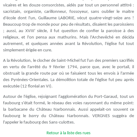
vicaires et les douze consorcistes, aidés par tout un personnel attitré :
sacristain, organiste, carillonneur, fossoyeur, sans oublier le maitre
d'école dont l'un, Guillaume LABORIE, vécut quatre-vingt-seize ans !
Beaucoup trop de monde pour peu de résultats, disaient les paroissiens
; aussi, au XVIII' siècle, il fut question de confier la paroisse à des
religieux, et l'on pensa aux mathurins. Mais l'Archevêché en décida
autrement, et quelques années avant la Révolution, l'église fut tout
simplement érigée en cure.
A la Révolution, le clocher de Saint-Michel fut l'un des premiers sacrifiés
en vertu de l'arrêté du 9 février 1794, parce que, avec le portail, il
obstruait la grande route par où se faisaient tous les envois à l'armée
des Pyrénées-Orientales. La démolition totale de l'église fut peu après
exécutée (12 floréal an VI).
Autour de l'église, rejoignant l'agglomération du Port-Garaud, tout un
faubourg s'était formé, le réseau des voies rayonnant du même point:
la barbacane du Château Narbonnais. Aussi appelait-on souvent ce
faubourg le
barry
du Château Narbonnais. VERGNES suggéra de
l'appeler le faubourg des Sans-culottes.
Retour à la liste des rues