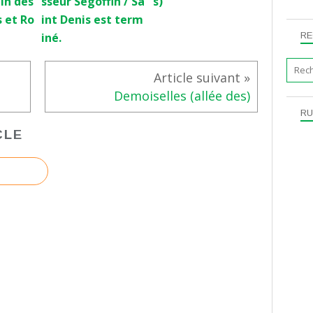
din des
sseur Ségoffin / Sa
s)
s et Ro
int Denis est term
RE
iné.
Demoiselles (allée des)
RU
CLE