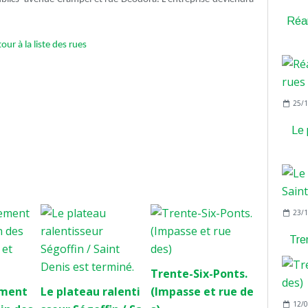
Réam
our à la liste des rues
25/1
Le 
23/1
Tre
Trente-Six-Ponts.
ment
Le plateau ralenti
(Impasse et rue de
12/0