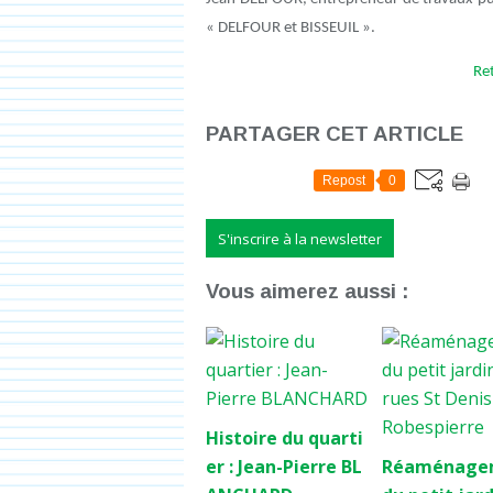
« DELFOUR et BISSEUIL ».
Ret
PARTAGER CET ARTICLE
Repost
0
S'inscrire à la newsletter
Vous aimerez aussi :
Histoire du quarti
er : Jean-Pierre BL
Réaménage