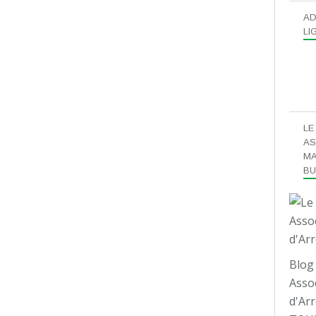
AD
LI
LE
AS
MA
B
Blog 
Assoc
d'Arr