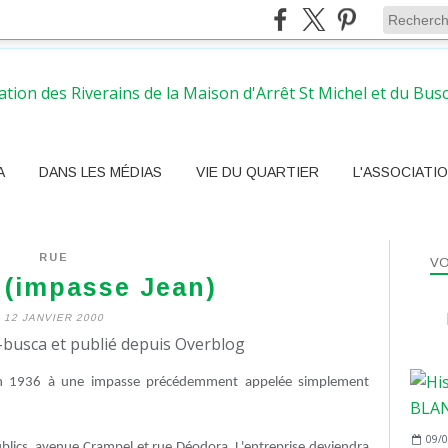
A
DANS LES MÉDIAS
VIE DU QUARTIER
L'ASSOCIATI
RUE
VO
 (impasse Jean)
12 JANVIER 2000
busca et publié depuis Overblog
1936 à une impasse précédemment appelée simplement
09/0
lics avenue Crampel et rue Déodora. L'entreprise deviendra