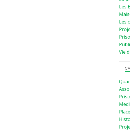
Les E
Mais
Les o
Proje
Priso
Publi
Vie d
CA
Quar
Asso
Pris
Medi
Plac
Hist
Proj