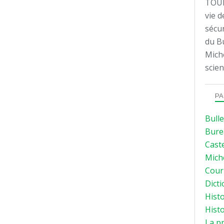
TOUL
vie d
sécur
du Bu
Mich
scien
PA
Bulle
Bure
Caste
Mich
Courr
Dicti
Histo
Histo
La p