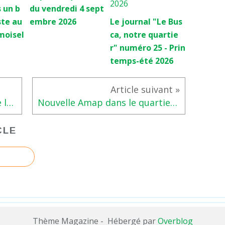
 un b
du vendredi 4 sept
ste au
embre 2026
Le journal "Le Bus
moisel
ca, notre quartie
r" numéro 25 - Prin
temps-été 2026
Assemblée Générale annuelle le 13 février 2017
Nouvelle Amap dans le quartier du Busca/Monplaisir
CLE
Thème Magazine - Hébergé par
Overblog