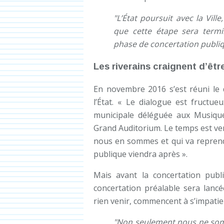
"L’État poursuit avec la Vill
que cette étape sera termi
phase de concertation publiq
Les riverains craignent d’êtr
En novembre 2016 s’est réuni le d
l’État. « Le dialogue est fructu
municipale déléguée aux Musiqu
Grand Auditorium. Le temps est ven
nous en sommes et qui va reprendr
publique viendra après ».
Mais avant la concertation pub
concertation préalable sera lancé
rien venir, commencent à s’impati
"Non seulement nous ne som