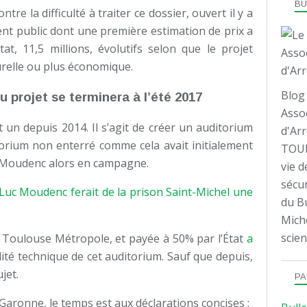
B
tre la difficulté à traiter ce dossier, ouvert il y a
nt public dont une première estimation de prix a
tat, 11,5 millions, évolutifs selon que le projet
urelle ou plus économique.
Blog 
 projet se terminera à l’été 2017
Assoc
nt un depuis 2014. Il s’agit de créer un auditorium
d'Arr
itorium non enterré comme cela avait initialement
TOUL
 Moudenc alors en campagne.
vie d
sécur
-Luc Moudenc ferait de la prison Saint-Michel une
du Bu
Mich
scien
Toulouse Métropole, et payée à 50% par l’État
a
lité technique de cet auditorium. Sauf que depuis,
jet.
PA
Garonne, le temps est aux déclarations concises :