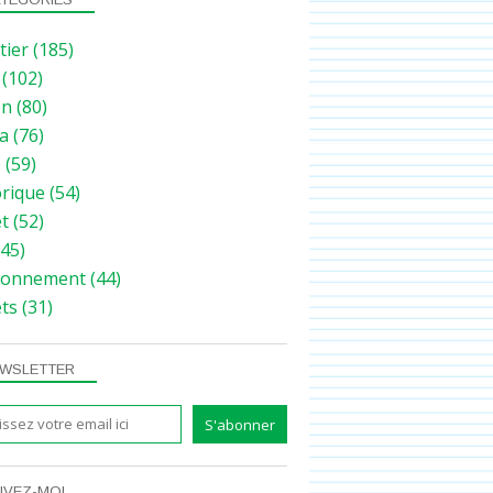
tier
(185)
(102)
on
(80)
a
(76)
e
(59)
orique
(54)
et
(52)
45)
ronnement
(44)
ets
(31)
WSLETTER
IVEZ-MOI