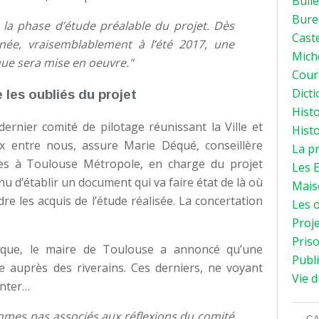
Bulle
Bure
e, la phase d’étude préalable du projet. Dès
Caste
née, vraisemblablement à l’été 2017, une
Mich
ue sera mise en oeuvre."
Courr
Dicti
e les oubliés du projet
Histo
ernier comité de pilotage réunissant la Ville et
Histo
eux entre nous, assure Marie Déqué, conseillère
La p
es à Toulouse Métropole, en charge du projet
Les E
u d’établir un document qui va faire état de là où
Mais
e les acquis de l’étude réalisée. La concertation
Les o
Proje
Priso
lique, le maire de Toulouse a annoncé qu’une
Publi
e auprès des riverains. Ces derniers, ne voyant
Vie d
enter…
mes pas associés aux réflexions du comité
CA