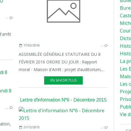
Bulle
ASSO
Bure
Caste
…
Mich
Courr
d'arrêt
Dicti
Histo
17/02/2016
…
Histo
ASSEMBLÉE GÉNÉRALE STATUTAIRE DU 8
La p
FÉVRIER 2016 ORDRE DU JOUR : Rapport
Les E
moral - Maison d'Arrêt : projet d’auditorium,...
di 8
Mais
EN SAVOIR PLUS
Les o
Proje
ASSO
Priso
Lettre d'information N°6 - Décembre 2015
Publi
…
Vie d
ation,
21/12/2015
…
CA