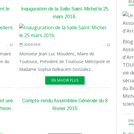
B
nt le
Inauguration de la Salle Saint-Michel le 25
mars 2016.
PRISON
ASSO
Blog 
…
20/03/2016
…
Assoc
 maire
Monsieur Jean-Luc Moudenc, Maire de
d'Arr
on du
Toulouse, Président de Toulouse Métropole et
TOUL
Madame Sophia Belkacem-Gonzalez...
vie d
sécur
EN SAVOIR PLUS
du Bu
Mich
nt une
Compte-rendu Assemblée Générale du 8
scien
rison
février 2015
PA
PRISON