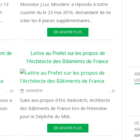
U 13
Monsieur J.Luc Moudenc a répondu à notre
t
courrier du le 23 mai 2016, demandant de ne
..
créer les 8 places supplémentaires...
EN SAVOIR PLUS
ent de
Lettre au Prefet sur les propos de
l'Architecte des Bâtiments de France
AD
PLACE
LI
ASSO
…
12/04/2016
…
nous a
Suite aux propos d'Eric Radovitch, Architecte
hoix
des Bâtiments de France lors de l’interview
pour la Dépêche du Midi...
LE
EN SAVOIR PLUS
AS
MA