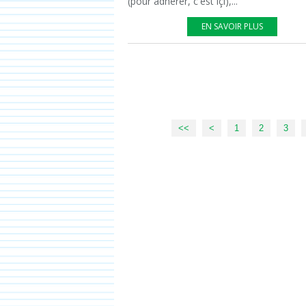
(pour adhérer, c'est içi),...
EN SAVOIR PLUS
<<
<
1
2
3