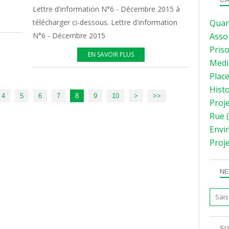
Lettre d'information N°6 - Décembre 2015 à
Quar
télécharger ci-dessous. Lettre d'information
Asso
N°6 - Décembre 2015
Pris
EN SAVOIR PLUS
Medi
Plac
Hist
4
5
6
7
8
9
10
>
>>
Proj
Rue
(
Envi
Proj
NE
SU