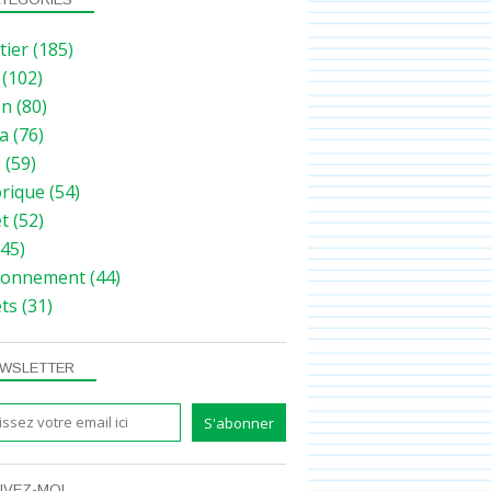
tier
(185)
(102)
on
(80)
a
(76)
e
(59)
orique
(54)
et
(52)
45)
ronnement
(44)
ets
(31)
WSLETTER
IVEZ-MOI