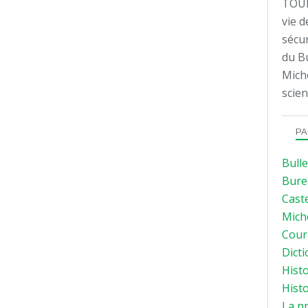
TOUL
vie d
sécur
du Bu
Mich
scien
PA
Bulle
Bure
Caste
Mich
Courr
Dicti
Histo
Histo
La p