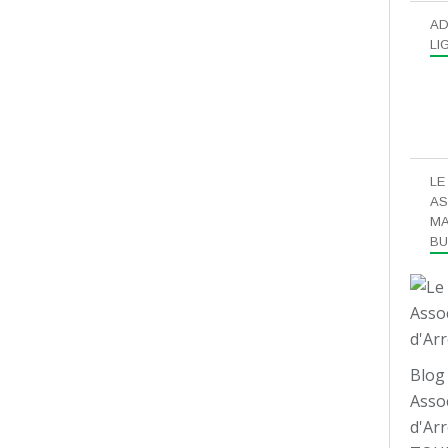
AD
LI
LE
AS
MA
B
Blog 
Assoc
d'Arr