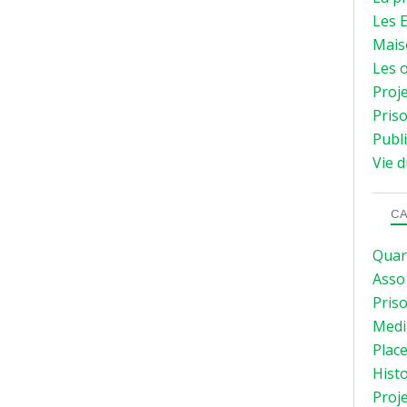
Les E
Mais
Les o
Proje
Priso
Publi
Vie d
CA
Quar
Asso
Pris
Medi
Plac
Hist
Proj