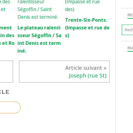
RE
Trente-Six-Ponts.
ment
Le plateau ralenti
(Impasse et rue de
din des
sseur Ségoffin / Sa
s)
s et Ro
int Denis est term
RU
iné.
Joseph (rue St)
CLE